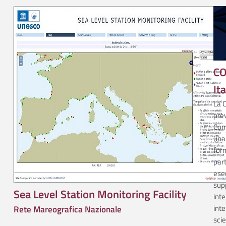
CO
It
La C
prev
Com
una 
form
part
esec
supp
Sea Level Station Monitoring Facility
inte
inte
Rete Mareografica Nazionale
scie