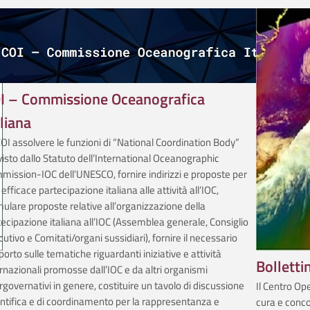
I – Commissione Oceanografica
aliana
OI assolvere le funzioni di “National Coordination Body”
isto dallo Statuto dell’International Oceanographic
mission-IOC dell’UNESCO, fornire indirizzi e proposte per
efficace partecipazione italiana alle attività all’IOC,
ulare proposte relative all’organizzazione della
ecipazione italiana all’IOC (Assemblea generale, Consiglio
utivo e Comitati/organi sussidiari), fornire il necessario
orto sulle tematiche riguardanti iniziative e attività
Bolletti
rnazionali promosse dall’IOC e da altri organismi
rgovernativi in genere, costituire un tavolo di discussione
Il Centro Op
ntifica e di coordinamento per la rappresentanza e
cura e conco