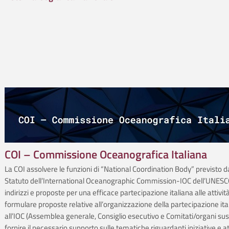
COI – Commissione Oceanografica Italiana
La COI assolvere le funzioni di “National Coordination Body” previsto d
Statuto dell’International Oceanographic Commission-IOC dell’UNESCO
indirizzi e proposte per una efficace partecipazione italiana alle attività
formulare proposte relative all’organizzazione della partecipazione ita
all’IOC (Assemblea generale, Consiglio esecutivo e Comitati/organi suss
fornire il necessario supporto sulle tematiche riguardanti iniziative e at