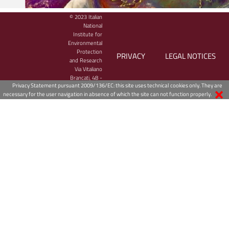
© 2023 Italian
National
Institute for
Environmental
Protection
PRIVACY
LEGAL NOTICES
and Research
Via Vitaliano
Brancati, 48 -
Privacy Statement pursuant 2009/136/EC: this site uses technical cookies only. They are
00144 Roma,
necessary for the user navigation in absence of which the site can not function properly.
Italy
Bollettino meteo-marino giornaliero
Il Centro Operativo per la sorveglianza ambientale dell'ISPRA cura e c
alla predisposizione delle previsioni meteo­ marine e mareali, nonché d
meteorologiche necessarie alla gestione della modellistica in particola
fenomeni di trasporto, dispersione e trasformazione chimica, anche d
inquinanti.
Consulta il
Bollettino meteo-marino giornaliero
sul sito web dell'ISP