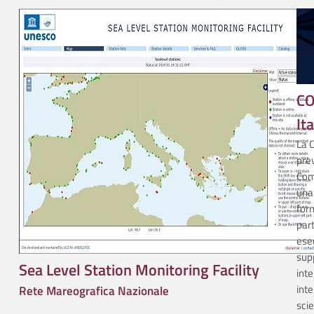
CO
It
La C
prev
Com
una 
form
part
esec
supp
Sea Level Station Monitoring Facility
inte
inte
Rete Mareografica Nazionale
scie