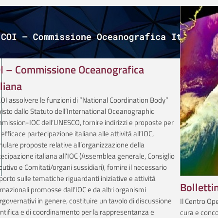
I – Commissione Oceanografica
aliana
OI assolvere le funzioni di “National Coordination Body”
isto dallo Statuto dell’International Oceanographic
mission-IOC dell’UNESCO, fornire indirizzi e proposte per
efficace partecipazione italiana alle attività all’IOC,
ulare proposte relative all’organizzazione della
ecipazione italiana all’IOC (Assemblea generale, Consiglio
utivo e Comitati/organi sussidiari), fornire il necessario
orto sulle tematiche riguardanti iniziative e attività
Bolletti
rnazionali promosse dall’IOC e da altri organismi
rgovernativi in genere, costituire un tavolo di discussione
Il Centro Op
ntifica e di coordinamento per la rappresentanza e
cura e conco