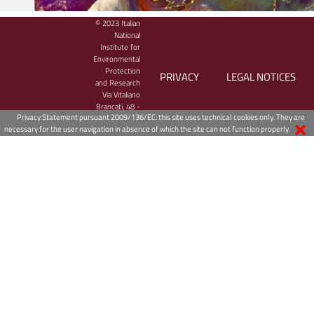
© 2023 Italian
National
Institute for
Environmental
Protection
PRIVACY
LEGAL NOTICES
and Research
Via Vitaliano
Brancati, 48 -
Privacy Statement pursuant 2009/136/EC: this site uses technical cookies only. They are
00144 Roma,
necessary for the user navigation in absence of which the site can not function properly.
Italy
Bollettino meteo-marino giornaliero
Il Centro Operativo per la sorveglianza ambientale dell'ISPRA cura e c
alla predisposizione delle previsioni meteo­ marine e mareali, nonché d
meteorologiche necessarie alla gestione della modellistica in particola
fenomeni di trasporto, dispersione e trasformazione chimica, anche d
inquinanti.
Consulta il
Bollettino meteo-marino giornaliero
sul sito web dell'ISP