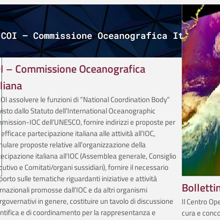
I – Commissione Oceanografica
aliana
OI assolvere le funzioni di “National Coordination Body”
isto dallo Statuto dell’International Oceanographic
mission-IOC dell’UNESCO, fornire indirizzi e proposte per
efficace partecipazione italiana alle attività all’IOC,
ulare proposte relative all’organizzazione della
ecipazione italiana all’IOC (Assemblea generale, Consiglio
utivo e Comitati/organi sussidiari), fornire il necessario
orto sulle tematiche riguardanti iniziative e attività
Bolletti
rnazionali promosse dall’IOC e da altri organismi
rgovernativi in genere, costituire un tavolo di discussione
Il Centro Op
ntifica e di coordinamento per la rappresentanza e
cura e conco