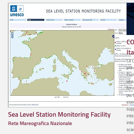
CO
It
La C
prev
Com
una 
form
part
esec
supp
Sea Level Station Monitoring Facility
inte
inte
Rete Mareografica Nazionale
scie