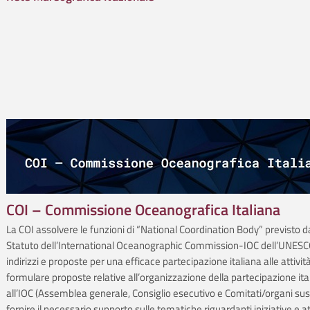
COI – Commissione Oceanografica Italiana
La COI assolvere le funzioni di “National Coordination Body” previsto d
Statuto dell’International Oceanographic Commission-IOC dell’UNESCO
indirizzi e proposte per una efficace partecipazione italiana alle attività
formulare proposte relative all’organizzazione della partecipazione ita
all’IOC (Assemblea generale, Consiglio esecutivo e Comitati/organi suss
fornire il necessario supporto sulle tematiche riguardanti iniziative e at