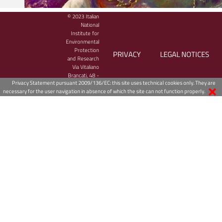
© 2023 Italian
National
Institute for
Environmental
Protection
PRIVACY
LEGAL NOTICES
and Research
Via Vitaliano
Brancati, 48 -
Privacy Statement pursuant 2009/136/EC: this site uses technical cookies only. They are
00144 Roma,
necessary for the user navigation in absence of which the site can not function properly.
Italy
Bollettino meteo-marino giornaliero
Il Centro Operativo per la sorveglianza ambientale dell'ISPRA cura e c
alla predisposizione delle previsioni meteo­ marine e mareali, nonché d
meteorologiche necessarie alla gestione della modellistica in particola
fenomeni di trasporto, dispersione e trasformazione chimica, anche d
inquinanti.
Consulta il
Bollettino meteo-marino giornaliero
sul sito web dell'ISP