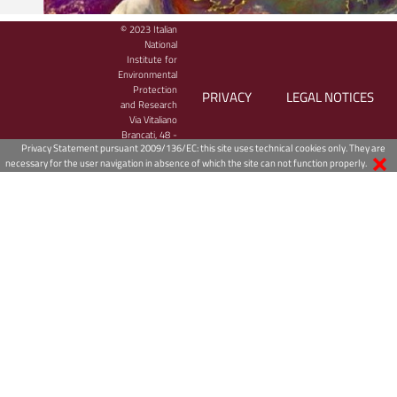
© 2023 Italian
National
Institute for
Environmental
Protection
PRIVACY
LEGAL NOTICES
and Research
Via Vitaliano
Brancati, 48 -
Privacy Statement pursuant 2009/136/EC: this site uses technical cookies only. They are
00144 Roma,
necessary for the user navigation in absence of which the site can not function properly.
Italy
Bollettino meteo-marino giornaliero
Il Centro Operativo per la sorveglianza ambientale dell'ISPRA cura e c
alla predisposizione delle previsioni meteo­ marine e mareali, nonché d
meteorologiche necessarie alla gestione della modellistica in particola
fenomeni di trasporto, dispersione e trasformazione chimica, anche d
inquinanti.
Consulta il
Bollettino meteo-marino giornaliero
sul sito web dell'ISP