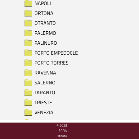
NAPOLI
ORTONA
OTRANTO
PALERMO
PALINURO
PORTO EMPEDOCLE
PORTO TORRES
RAVENNA
SALERNO
TARANTO
TRIESTE
VENEZIA
VIESTE
© 2023
ISPRA
RIEPILOGO PRESENZA DATI
Istituto