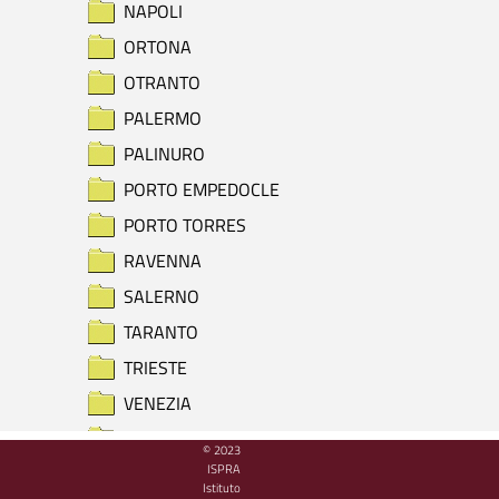
NAPOLI
ORTONA
OTRANTO
PALERMO
PALINURO
PORTO EMPEDOCLE
PORTO TORRES
RAVENNA
SALERNO
TARANTO
TRIESTE
VENEZIA
VIESTE
© 2023
ISPRA
RIEPILOGO PRESENZA DATI
Istituto