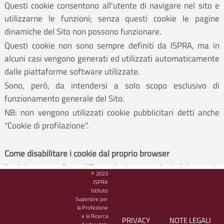
Questi cookie consentono all'utente di navigare nel sito e
utilizzarne le funzioni; senza questi cookie le pagine
dinamiche del Sito non possono funzionare.
Questi cookie non sono sempre definiti da ISPRA, ma in
alcuni casi vengono generati ed utilizzati automaticamente
dalle piattaforme software utilizzate.
Sono, però, da intendersi a solo scopo esclusivo di
funzionamento generale del Sito.
NB: non vengono utilizzati cookie pubblicitari detti anche
"Cookie di profilazione".
Come disabilitare i cookie dal proprio browser
Il visitatore può modificare le impostazioni del proprio
© 2023
browser in modo da inibire i cookie o per essere allertato
ISPRA
Istituto
che dei cookie vengono inviati al suo dispositivo.
Superiore per
Il visitatore può fare riferimento al manuale d'istruzioni o
la Protezione
e la Ricerca
alla schermata di aiuto del suo browser per scoprire come
PRIVACY
NOTE LEGALI