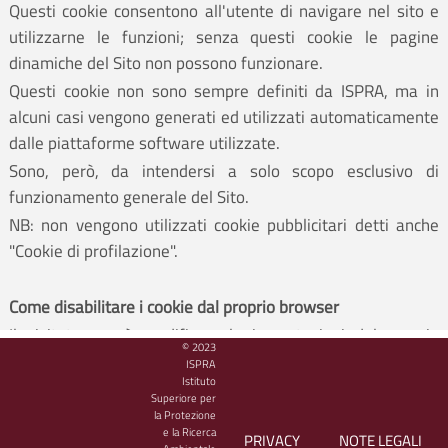
Questi cookie consentono all'utente di navigare nel sito e
utilizzarne le funzioni; senza questi cookie le pagine
dinamiche del Sito non possono funzionare.
Questi cookie non sono sempre definiti da ISPRA, ma in
alcuni casi vengono generati ed utilizzati automaticamente
dalle piattaforme software utilizzate.
Sono, però, da intendersi a solo scopo esclusivo di
funzionamento generale del Sito.
NB: non vengono utilizzati cookie pubblicitari detti anche
"Cookie di profilazione".
Come disabilitare i cookie dal proprio browser
Il visitatore può modificare le impostazioni del proprio
© 2023
browser in modo da inibire i cookie o per essere allertato
ISPRA
Istituto
che dei cookie vengono inviati al suo dispositivo.
Superiore per
Il visitatore può fare riferimento al manuale d'istruzioni o
la Protezione
e la Ricerca
alla schermata di aiuto del suo browser per scoprire come
PRIVACY
NOTE LEGALI