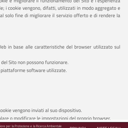
ookie è migliorare il funzionamento del Sito e l'esperienza
le; i cookie vengono, difatti, utilizzati in modo aggregato e
l solo fine di migliorare il servizio offerto e di rendere la
Web in base alle caratteristiche del browser utilizzato sul
e del Sito non possono funzionare.
 piattaforme software utilizzate.
cookie vengono inviati al suo dispositivo.
olare o modificare le impostazioni del proprio browser.
 potrebbe causare disagi alla navigazione sul Sito.
ore per la Protezione e la Ricerca Ambientale