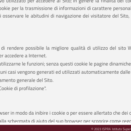
vo utilizzato per accedere al Sito; in genere la finalità dei c
 cookie per la trasmissione di informazioni di carattere persona
sservare le abitudini di navigazione dei visitatore del Sito, a
di rendere possibile la migliore qualità di utilizzo del sito 
er accedere a Internet.
utilizzarne le funzioni; senza questi cookie le pagine dinamich
uni casi vengono generati ed utilizzati automaticamente dalle
namento generale del Sito.
Cookie di profilazione".
wser in modo da inibire i cookie o per essere allertato che dei 
o alla schermata di aiuto del suo browser per scoprire come reg
 necessari, funzionali e di performance saranno bloccati e questo
© 2023 ISPRA Istituto Superi