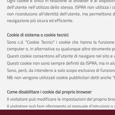
Ogni cookie è unico in relazione al browser e al dispositi
dell'utente nell'utilizzo dello stesso. ISPRA non utilizza i
non riconducono all'identità dell'utente, ma permettono di o
navigazione più sicura ed efficiente.
Cookie di sistema o cookie tecnici
Sono c.d. "Cookie Tecnici" i cookie che hanno la funzione 
computer o, in alternativa su qualunque altro strumento p
Questi cookie consentono all'utente di navigare nel sito e 
Questi cookie non sono sempre definiti da ISPRA, ma in alc
Sono, però, da intendersi a solo scopo esclusivo di funzio
NB: non vengono utilizzati cookie pubblicitari detti anche "
Come disabilitare i cookie dal proprio browser
Il visitatore può modificare le impostazioni del proprio bro
Il visitatore può fare riferimento al manuale d'istruzioni 
Se si sceglie di disabilitare tutti i cookie, anche i cookie