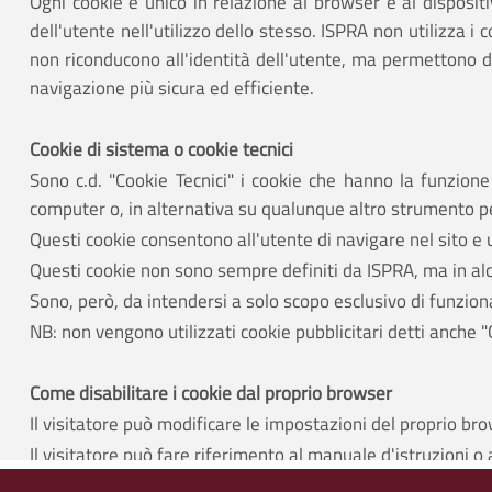
Ogni cookie è unico in relazione al browser e al dispositi
dell'utente nell'utilizzo dello stesso. ISPRA non utilizza i
non riconducono all'identità dell'utente, ma permettono di o
navigazione più sicura ed efficiente.
Cookie di sistema o cookie tecnici
Sono c.d. "Cookie Tecnici" i cookie che hanno la funzione 
computer o, in alternativa su qualunque altro strumento p
Questi cookie consentono all'utente di navigare nel sito e 
Questi cookie non sono sempre definiti da ISPRA, ma in alc
Sono, però, da intendersi a solo scopo esclusivo di funzio
NB: non vengono utilizzati cookie pubblicitari detti anche "
Come disabilitare i cookie dal proprio browser
Il visitatore può modificare le impostazioni del proprio bro
Il visitatore può fare riferimento al manuale d'istruzioni 
Se si sceglie di disabilitare tutti i cookie, anche i cookie