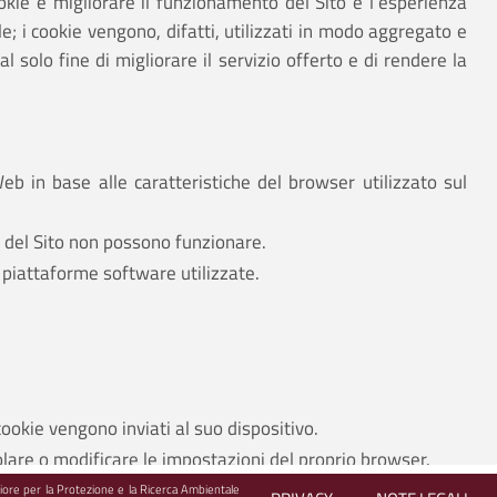
ookie è migliorare il funzionamento del Sito e l'esperienza
le; i cookie vengono, difatti, utilizzati in modo aggregato e
l solo fine di migliorare il servizio offerto e di rendere la
Web in base alle caratteristiche del browser utilizzato sul
e del Sito non possono funzionare.
 piattaforme software utilizzate.
cookie vengono inviati al suo dispositivo.
olare o modificare le impostazioni del proprio browser.
 potrebbe causare disagi alla navigazione sul Sito.
ore per la Protezione e la Ricerca Ambientale