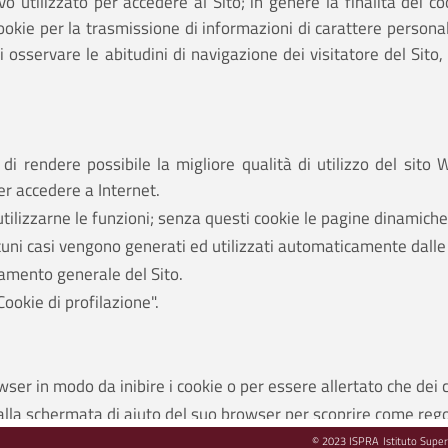
vo utilizzato per accedere al Sito; in genere la finalità dei c
 cookie per la trasmissione di informazioni di carattere persona
sservare le abitudini di navigazione dei visitatore del Sito, a
di rendere possibile la migliore qualità di utilizzo del sito 
er accedere a Internet.
utilizzarne le funzioni; senza questi cookie le pagine dinamich
uni casi vengono generati ed utilizzati automaticamente dalle
namento generale del Sito.
Cookie di profilazione".
wser in modo da inibire i cookie o per essere allertato che dei 
o alla schermata di aiuto del suo browser per scoprire come reg
 necessari, funzionali e di performance saranno bloccati e questo
© 2023 ISPRA Istituto Superi