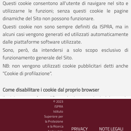
Questi cookie consentono all'utente di navigare nel sito e
utilizzarne le funzioni; senza questi cookie le pagine
dinamiche del Sito non possono funzionare.
Questi cookie non sono sempre definiti da ISPRA, ma in
alcuni casi vengono generati ed utilizzati automaticamente
dalle piattaforme software utilizzate.
Sono, però, da intendersi a solo scopo esclusivo di
funzionamento generale del Sito.
NB: non vengono utilizzati cookie pubblicitari detti anche
"Cookie di profilazione".
Come disabilitare i cookie dal proprio browser
Il visitatore può modificare le impostazioni del proprio
© 2023
browser in modo da inibire i cookie o per essere allertato
ISPRA
Istituto
che dei cookie vengono inviati al suo dispositivo.
Superiore per
Il visitatore può fare riferimento al manuale d'istruzioni o
la Protezione
e la Ricerca
alla schermata di aiuto del suo browser per scoprire come
PRIVACY
NOTE LEGALI