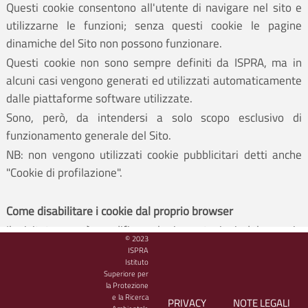
Questi cookie consentono all'utente di navigare nel sito e
utilizzarne le funzioni; senza questi cookie le pagine
dinamiche del Sito non possono funzionare.
Questi cookie non sono sempre definiti da ISPRA, ma in
alcuni casi vengono generati ed utilizzati automaticamente
dalle piattaforme software utilizzate.
Sono, però, da intendersi a solo scopo esclusivo di
funzionamento generale del Sito.
NB: non vengono utilizzati cookie pubblicitari detti anche
"Cookie di profilazione".
Come disabilitare i cookie dal proprio browser
Il visitatore può modificare le impostazioni del proprio
© 2023
browser in modo da inibire i cookie o per essere allertato
ISPRA
Istituto
che dei cookie vengono inviati al suo dispositivo.
Superiore per
Il visitatore può fare riferimento al manuale d'istruzioni o
la Protezione
e la Ricerca
alla schermata di aiuto del suo browser per scoprire come
PRIVACY
NOTE LEGALI