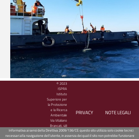
© 2023
Boa ondametrica varata al largo di Marina di 
ISPRA
Istituto
Rete Ondametrica Nazionale
Superiore per
la Protezione
Nell’ambito del
progetto i-WaveNET
, ISPRA ha installato una boa ond
e la Ricerca
PRIVACY
NOTE LEGALI
ancorata al fondale di circa 50 m di profondità al largo delle coste di M
Ambientale
Via Vitaliano
Ragusa.
Brancati, 48
La boa è in grado di misurare l’altezza, la direzione e il periodo delle o
Informativa ai sensi della Direttiva 2009/136/CE: questo sito utilizza solo cookie tecnici
00144 Roma
minuti grazie ai sensori accelerometrici e alle bussole di precisione ins
necessari alla navigazione dell'utente, in assenza dei quali il sito non potrebbe funzionare
- CF/PIVA