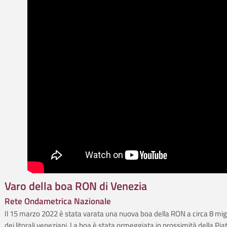
Varo della boa RON di Venezia
Rete Ondametrica Nazionale
Il 15 marzo 2022 è stata varata una nuova boa della RON a circa 8 migl
dei litorali veneziani. La boa è stata ormeggiata in prossimità della Pi