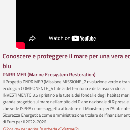
Conoscere e proteggere il mare per una vera 
blu
PNRR MER (Marine Ecosystem Restoration)
Il Progetto PNRR MER (Missione MISSIONE_2 rivoluzione verde e tran
ecologica COMPONENTE_4 tutela del territorio e della risorsa idrica
INVESTIMENTO 3.5 ripristino e la tutela dei fondali e degli habitat marini
grande progetto sul mare nell’ambito del Piano nazionale di Ripresa e 
che vede ISPRA come soggetto attuatore e il Ministero per l’Ambiente 
Sicurezza Energetica come amministrazione titolare del finanziament
di Euro per il 2022-2026.
Clic­ca qui per a­pri­re la sche­da di dettaglio