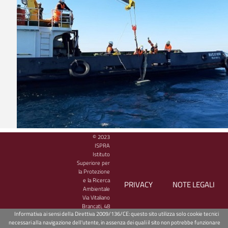
© 2023
Boa ondametrica varata al largo di Marina di 
ISPRA
Istituto
Rete Ondametrica Nazionale
Superiore per
la Protezione
Nell’ambito del
progetto i-WaveNET
, ISPRA ha installato una boa ond
e la Ricerca
PRIVACY
NOTE LEGALI
ancorata al fondale di circa 50 m di profondità al largo delle coste di M
Ambientale
Via Vitaliano
Ragusa.
Brancati, 48
La boa è in grado di misurare l’altezza, la direzione e il periodo delle o
Informativa ai sensi della Direttiva 2009/136/CE: questo sito utilizza solo cookie tecnici
00144 Roma
minuti grazie ai sensori accelerometrici e alle bussole di precisione ins
necessari alla navigazione dell'utente, in assenza dei quali il sito non potrebbe funzionare
- CF/PIVA