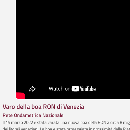
Varo della boa RON di Venezia
Rete Ondametrica Nazionale
Il 15 marzo 2022 è stata varata una nuova boa della RON a circa 8 migl
dei litorali veneziani. La boa è stata ormeggiata in prossimità della Pi