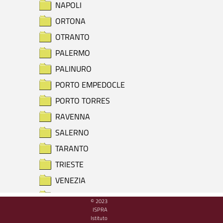
NAPOLI
ORTONA
OTRANTO
PALERMO
PALINURO
PORTO EMPEDOCLE
PORTO TORRES
RAVENNA
SALERNO
TARANTO
TRIESTE
VENEZIA
VIESTE
© 2023
ISPRA
RIEPILOGO PRESENZA DATI
Istituto