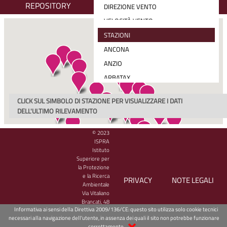
REPOSITORY
DIREZIONE VENTO
VELOCITÀ VENTO
RADIAZIONE SOLARE MEDIA (30 MIN)
STAZIONI
PRECIPITAZIONE CUMULATA
ANCONA
VELOCITÀ E DIREZIONE VENTO
ANZIO
ARBATAX
BARI
CLICK SUL SIMBOLO DI STAZIONE PER VISUALIZZARE I DATI
CAGLIARI
DELL'ULTIMO RILEVAMENTO
CARLOFORTE
© 2023
CATANIA
ISPRA
CETRARO
Istituto
Superiore per
CIVITAVECCHIA
la Protezione
e la Ricerca
CROTONE
PRIVACY
NOTE LEGALI
Ambientale
GAETA
Via Vitaliano
Brancati, 48
GENOVA
Informativa ai sensi della Direttiva 2009/136/CE: questo sito utilizza solo cookie tecnici
00144 Roma
necessari alla navigazione dell'utente, in assenza dei quali il sito non potrebbe funzionare
- CF/PIVA
GINOSTRA
correttamente.