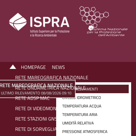
HOMEPAGE
NEWS
RETE MAREOGRAFICA NAZIONALE
RETE MAREOGRAFICA NAZIONALE
RETE ONDAMETRICA NAZIONALE
ULTIMI RILEVAMENTI
ULTIMO RILEVAMENTO 08/08/2026 09:10
RETE ADSP MAC
LIVELLO IDROMETRICO
TEMPERATURA ACQUA
RETE DI VIDEOMONITORAGGIO COSTIERO
TEMPERATURA ARIA
RETE STAZIONI GNSS
UMIDITÀ RELATIVA
RETE DI SORVEGLIANZA SIAM
PRESSIONE ATMOSFERICA