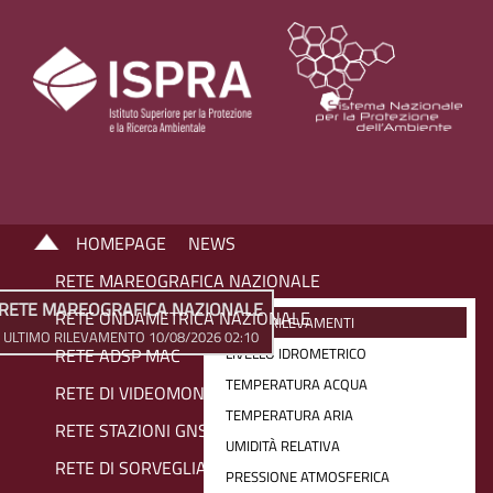
HOMEPAGE
NEWS
RETE MAREOGRAFICA NAZIONALE
RETE MAREOGRAFICA NAZIONALE
RETE ONDAMETRICA NAZIONALE
ULTIMI RILEVAMENTI
ULTIMO RILEVAMENTO 10/08/2026 02:10
RETE ADSP MAC
LIVELLO IDROMETRICO
TEMPERATURA ACQUA
RETE DI VIDEOMONITORAGGIO COSTIERO
TEMPERATURA ARIA
RETE STAZIONI GNSS
UMIDITÀ RELATIVA
RETE DI SORVEGLIANZA SIAM
PRESSIONE ATMOSFERICA