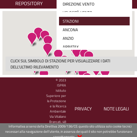
REPOSITORY
DIREZIONE VENTO
VELOCITÀ VENTO
RADIAZIONE SOLARE MEDIA (30 MIN)
STAZIONI
PRECIPITAZIONE CUMULATA
ANCONA
VELOCITÀ E DIREZIONE VENTO
ANZIO
ARBATAX
BARI
CLICK SUL SIMBOLO DI STAZIONE PER VISUALIZZARE I DATI
CAGLIARI
DELL'ULTIMO RILEVAMENTO
CARLOFORTE
© 2023
CATANIA
ISPRA
CETRARO
Istituto
Superiore per
CIVITAVECCHIA
la Protezione
e la Ricerca
CROTONE
PRIVACY
NOTE LEGALI
Ambientale
GAETA
Via Vitaliano
Brancati, 48
GENOVA
Informativa ai sensi della Direttiva 2009/136/CE: questo sito utilizza solo cookie tecnici
00144 Roma
necessari alla navigazione dell'utente, in assenza dei quali il sito non potrebbe funzionare
- CF/PIVA
GINOSTRA
correttamente.