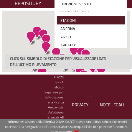
REPOSITORY
DIREZIONE VENTO
VELOCITÀ VENTO
RADIAZIONE SOLARE MEDIA (30 MIN)
STAZIONI
PRECIPITAZIONE CUMULATA
ANCONA
VELOCITÀ E DIREZIONE VENTO
ANZIO
ARBATAX
BARI
CLICK SUL SIMBOLO DI STAZIONE PER VISUALIZZARE I DATI
CAGLIARI
DELL'ULTIMO RILEVAMENTO
CARLOFORTE
© 2023
CATANIA
ISPRA
CETRARO
Istituto
Superiore per
CIVITAVECCHIA
la Protezione
e la Ricerca
CROTONE
PRIVACY
NOTE LEGALI
Ambientale
GAETA
Via Vitaliano
Brancati, 48
GENOVA
Informativa ai sensi della Direttiva 2009/136/CE: questo sito utilizza solo cookie tecnici
00144 Roma
necessari alla navigazione dell'utente, in assenza dei quali il sito non potrebbe funzionare
- CF/PIVA
GINOSTRA
correttamente.