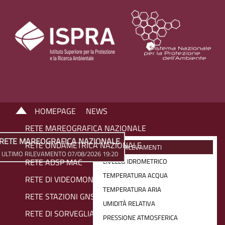
HOMEPAGE
NEWS
RETE MAREOGRAFICA NAZIONALE
RETE MAREOGRAFICA NAZIONALE
RETE ONDAMETRICA NAZIONALE
ULTIMI RILEVAMENTI
ULTIMO RILEVAMENTO 07/08/2026 19:20
RETE ADSP MAC
LIVELLO IDROMETRICO
TEMPERATURA ACQUA
RETE DI VIDEOMONITORAGGIO COSTIERO
TEMPERATURA ARIA
RETE STAZIONI GNSS
UMIDITÀ RELATIVA
RETE DI SORVEGLIANZA SIAM
PRESSIONE ATMOSFERICA