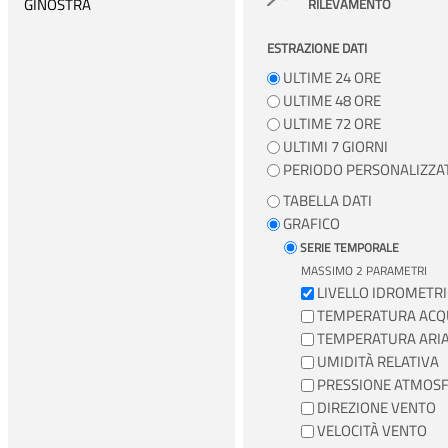
GINOSTRA
RILEVAMENTO
IMPERIA
ESTRAZIONE DATI
LA SPEZIA
ULTIME 24 ORE
LAMPEDUSA
ULTIME 48 ORE
ULTIME 72 ORE
LIVORNO
ULTIMI 7 GIORNI
MARINA DI CAMPO
PERIODO PERSONALIZZA
MARZAMEMI
TABELLA DATI
MESSINA
GRAFICO
SERIE TEMPORALE
MILAZZO
MASSIMO 2 PARAMETRI
NAPOLI
LIVELLO IDROMETR
ORTONA
TEMPERATURA ACQ
TEMPERATURA ARI
OTRANTO
UMIDITÀ RELATIVA
PALERMO
PRESSIONE ATMOSF
PALINURO
DIREZIONE VENTO
VELOCITÀ VENTO
PONZA