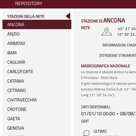
REPOSITORY
STAZIONI DELLA RETE
ANCONA
STAZIONE DI
ANCONA
RETE
43° 37' 29
ANZIO
13° 30' 23
ARBATAX
INFORMAZIONI STAZ
BARI
DOTAZIONE STRUMENT
CAGLIARI
MAREOGRAFICA NAZIONALE
CARLOFORTE
La stazione è ubicata presso la dars
S.Primiano - Molo Nord.
CATANIA
Il palo meteorologico è ubicato press
turistico Marina Dorica (Lat 43° 36
CETRARO
Long 13° 28' 54.74").
CIVITAVECCHIA
DATI DISPONIBILI
CROTONE
01/01/10 00:00 ÷ 08/08/
GAETA
GMT
GENOVA
ULTIMO