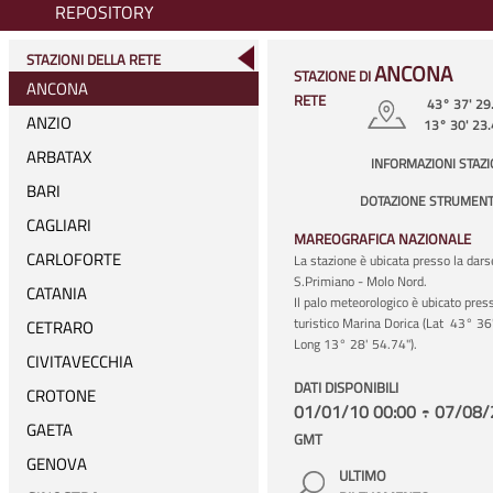
REPOSITORY
STAZIONI DELLA RETE
ANCONA
STAZIONE DI
ANCONA
RETE
43° 37' 29
ANZIO
13° 30' 23
ARBATAX
INFORMAZIONI STAZ
BARI
DOTAZIONE STRUMENT
CAGLIARI
MAREOGRAFICA NAZIONALE
CARLOFORTE
La stazione è ubicata presso la dars
S.Primiano - Molo Nord.
CATANIA
Il palo meteorologico è ubicato press
turistico Marina Dorica (Lat 43° 36
CETRARO
Long 13° 28' 54.74").
CIVITAVECCHIA
DATI DISPONIBILI
CROTONE
01/01/10 00:00 ÷ 07/08/
GAETA
GMT
GENOVA
ULTIMO