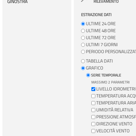
GINOSTRA
RILEVAMENTO
IMPERIA
ESTRAZIONE DATI
LA SPEZIA
ULTIME 24 ORE
LAMPEDUSA
ULTIME 48 ORE
ULTIME 72 ORE
LIVORNO
ULTIMI 7 GIORNI
MARINA DI CAMPO
PERIODO PERSONALIZZA
MARZAMEMI
TABELLA DATI
MESSINA
GRAFICO
SERIE TEMPORALE
MILAZZO
MASSIMO 2 PARAMETRI
NAPOLI
LIVELLO IDROMETR
ORTONA
TEMPERATURA ACQ
TEMPERATURA ARI
OTRANTO
UMIDITÀ RELATIVA
PALERMO
PRESSIONE ATMOSF
PALINURO
DIREZIONE VENTO
VELOCITÀ VENTO
PONZA