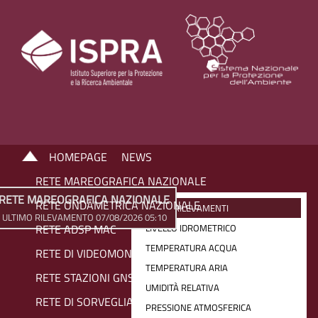
HOMEPAGE
NEWS
RETE MAREOGRAFICA NAZIONALE
RETE MAREOGRAFICA NAZIONALE
RETE ONDAMETRICA NAZIONALE
ULTIMI RILEVAMENTI
ULTIMO RILEVAMENTO 07/08/2026 05:10
RETE ADSP MAC
LIVELLO IDROMETRICO
TEMPERATURA ACQUA
RETE DI VIDEOMONITORAGGIO COSTIERO
TEMPERATURA ARIA
RETE STAZIONI GNSS
UMIDITÀ RELATIVA
RETE DI SORVEGLIANZA SIAM
PRESSIONE ATMOSFERICA