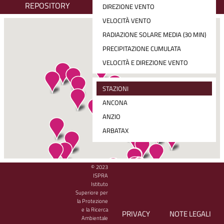
REPOSITORY
DIREZIONE VENTO
VELOCITÀ VENTO
RADIAZIONE SOLARE MEDIA (30 MIN)
PRECIPITAZIONE CUMULATA
VELOCITÀ E DIREZIONE VENTO
STAZIONI
ANCONA
ANZIO
ARBATAX
BARI
CAGLIARI
© 2023
CLICK SUL SIMBOLO DI STAZIONE PER VISUALIZZARE I DATI
CARLOFORTE
ISPRA
DELL'ULTIMO RILEVAMENTO
Istituto
CATANIA
Superiore per
CETRARO
la Protezione
e la Ricerca
PRIVACY
NOTE LEGALI
CIVITAVECCHIA
Ambientale